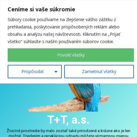
Ceníme si vaše súkromie
Menu
Súbory cookie používame na zlepšenie vášho zážitku z
prehliadania, poskytovanie prispôsobených reklám alebo
obsahu a analýzu našej návštevnosti. Kliknutím na „Prijať
všetko“ súhlasíte s naším používaním súborov cookie.
O NÁS
ODPADOVÉ HOSPODÁRSTVO
– ODVOZ
Povoliť všetky
Prispôsobiť
Zamietnuť všetky
ZNEŠKODŇOVANIE
ZHODNOCOVANIE
SEPAROVANIE
ZBERŇA
ÚDRŽBA ZELENE
KONTAKT
T+T, a.s.
Životné prostredie by malo zostať také prirodzené a krásne ako je len
možné. Triedením a recykláciou odpadu môžete významnou mierou