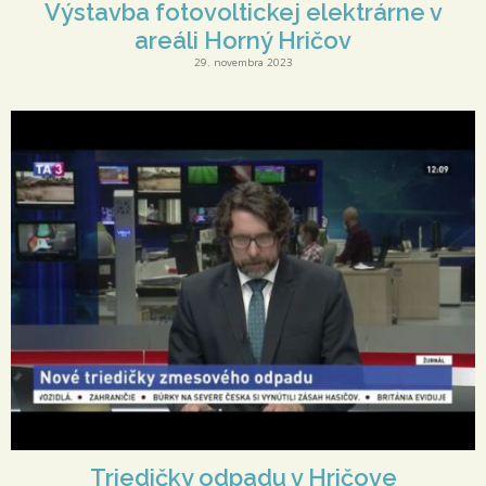
Výstavba fotovoltickej elektrárne v
areáli Horný Hričov
29. novembra 2023
Triedičky odpadu v Hričove