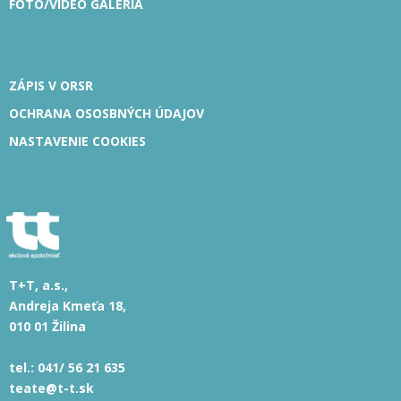
FOTO/VIDEO GALÉRIA
ZÁPIS V ORSR
OCHRANA OSOSBNÝCH ÚDAJOV
NASTAVENIE COOKIES
T+T, a.s.,
Andreja Kmeťa 18,
010 01 Žilina
tel.:
041/ 56 21 635
teate@t-t.sk