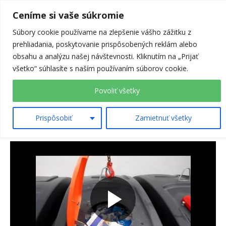
Prejsť
Ceníme si vaše súkromie
na
Menu
obsah
Súbory cookie používame na zlepšenie vášho zážitku z
prehliadania, poskytovanie prispôsobených reklám alebo
obsahu a analýzu našej návštevnosti. Kliknutím na „Prijať
Vyprázdňovanie polopodzemných
všetko“ súhlasíte s naším používaním súborov cookie.
kontajnerov MOLOK
O NÁS
ODPADOVÉ HOSPODÁRSTVO
– ODVOZ
Povoliť všetky
PUBLIKOVANÉ
10. JÚLA 2023
Prispôsobiť
Zamietnuť všetky
ZNEŠKODŇOVANIE
ZHODNOCOVANIE
SEPAROVANIE
ZBERŇA
ÚDRŽBA ZELENE
KONTAKT